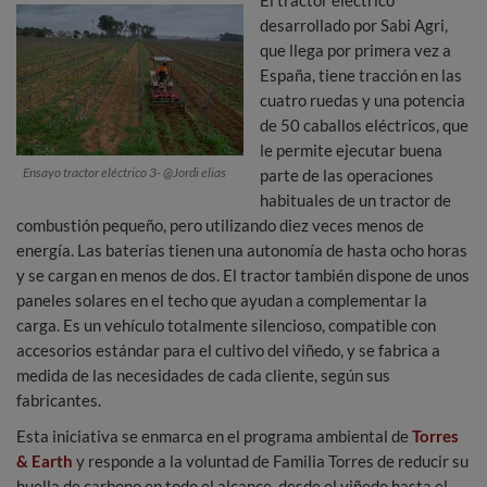
El tractor eléctrico
desarrollado por Sabi Agri,
que llega por primera vez a
España, tiene tracción en las
cuatro ruedas y una potencia
de 50 caballos eléctricos, que
le permite ejecutar buena
Ensayo tractor eléctrico 3- @Jordi elias
parte de las operaciones
habituales de un tractor de
combustión pequeño, pero utilizando diez veces menos de
energía. Las baterías tienen una autonomía de hasta ocho horas
y se cargan en menos de dos. El tractor también dispone de unos
paneles solares en el techo que ayudan a complementar la
carga. Es un vehículo totalmente silencioso, compatible con
accesorios estándar para el cultivo del viñedo, y se fabrica a
medida de las necesidades de cada cliente, según sus
fabricantes.
Esta iniciativa se enmarca en el programa ambiental de
Torres
& Earth
y responde a la voluntad de Familia Torres de reducir su
huella de carbono en todo el alcance, desde el viñedo hasta el