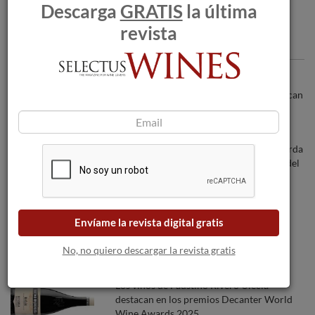
Descarga
GRATIS
la última
revista
Articulos recomendados
Los incendios forestales amenazan a las
bodegas a medida que las llamas se acercan
a Burdeos.
Marqués de Vargas Reserva, vino de guarda
con sello distintivo de Rioja para el Día del
Padre.
Flor de Vetus 2017, verdejo de altura.
Envíame la revista digital gratis
No, no quiero descargar la revista gratis
Los vinos de Faustino Rivero Ulecia
destacan en los premios Decanter World
Wine Awards 2025.