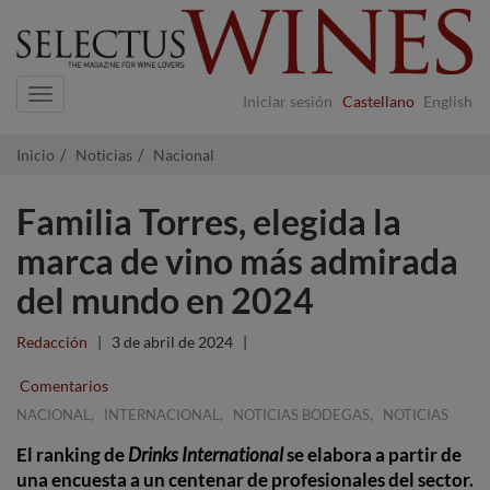
Navigation
Iniciar sesión
Castellano
English
Inicio
Noticias
Nacional
Familia Torres, elegida la
marca de vino más admirada
del mundo en 2024
Redacción
|
3 de abril de 2024
|
Comentarios
,
,
,
NACIONAL
INTERNACIONAL
NOTICIAS BODEGAS
NOTICIAS
El ranking de
Drinks International
se elabora a partir de
una encuesta a un centenar de profesionales del sector.