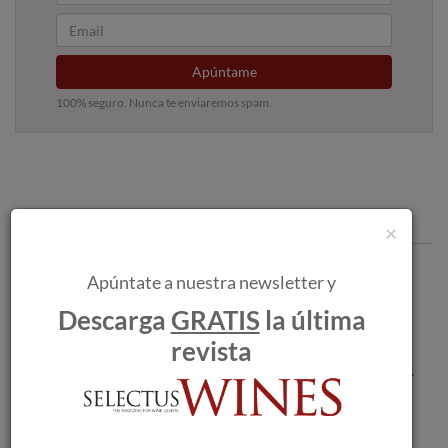
Apúntame
100% seguro. Nunca te enviaremos spam.
Articulos recomendados
×
La D.O. Monterrei participará en la feria
Apúntate a nuestra newsletter y
vinícola FENAVIN.
Descarga
GRATIS
la última
revista
Análisis de la vendimia 2023 En la D.O.P.
Jumilla.