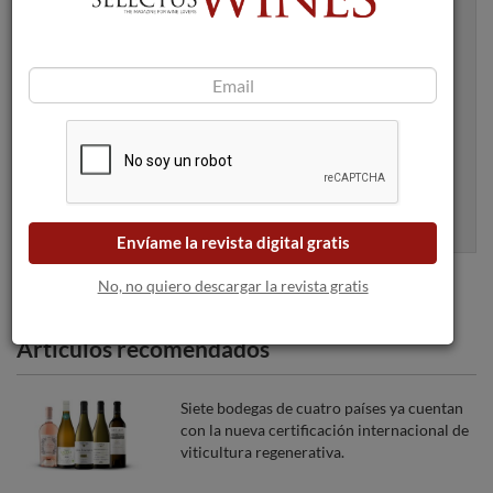
Recibe artículos como este en tu
bandeja de entrada
Apúntame
100% seguro. Nunca te enviaremos spam.
Envíame la revista digital gratis
No, no quiero descargar la revista gratis
Articulos recomendados
Siete bodegas de cuatro países ya cuentan
con la nueva certificación internacional de
viticultura regenerativa.