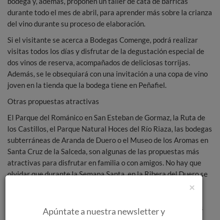
bodega y, además, proponen un taller de cata de barricas
durante todo el mes de abril, para aprender más sobre la crianza
del vino durante su proceso de elaboración.
Si el visitante se acerca a Bodegas Comenge, podrá realizar
visitas todos los días y disfrutar de la degustación especial de
dos vinos de reserva, acompañados de deliciosas torrijas.
Además, se le obsequiará con una invitación a una copa de vino
joven en la tienda que la bodega tiene en Peñafiel.
Otras propuestas atractivas
El Parque del Románico en San Esteban de Gormaz, la Ruta de
los Castillos, el Parque Natural Hoces del Río Riaza, las bodegas
subterráneas de Aranda de Duero o el Museo de los Aromas en
Santa Cruz de la Salceda, son algunas de las propuestas más
atractivas para disfrutar en familia o con amigos. No hay que
olvidar que durante la Semana Santa, en la Ribera del Duero se
×
respira solemnidad y tradición, con procesiones tan
emblemáticas como la Ceremonia del Descendimiento en
Aranda de Duero, la Procesión del Silencio con el Canto de los
Apúntate a nuestra newsletter y
Sayones en la Villa de Roa, los actos de la Cofradía de la