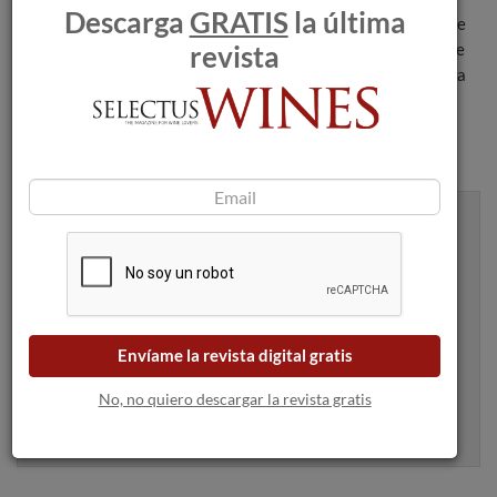
Descarga
GRATIS
la última
Veracruz en San Esteban de Gormaz y la Bajada del Ángel, que
revista
se celebra tanto en Aranda de Duero como en Peñafiel - donde
está declarada de Interés Turístico Nacional - y que se celebra
el Domingo de Resurrección.
Recibe artículos como este en tu
bandeja de entrada
Envíame la revista digital gratis
No, no quiero descargar la revista gratis
Apúntame
100% seguro. Nunca te enviaremos spam.