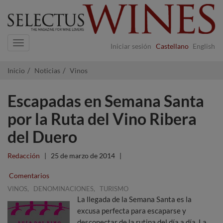
Navigation
Iniciar sesión
Castellano
English
Inicio
Noticias
Vinos
Escapadas en Semana Santa
por la Ruta del Vino Ribera
del Duero
Redacción
|
25 de marzo de 2014
|
Comentarios
,
,
VINOS
DENOMINACIONES
TURISMO
La llegada de la Semana Santa es la
excusa perfecta para escaparse y
desconectar de la rutina del día a día. La