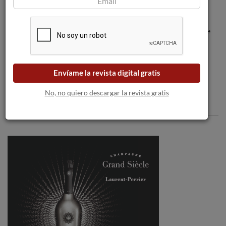
Excepcional cata de Fondillones Alicante
DOP por Pedro Ballesteros Torres MW.
Envíame la revista digital gratis
No, no quiero descargar la revista gratis
Comentarios