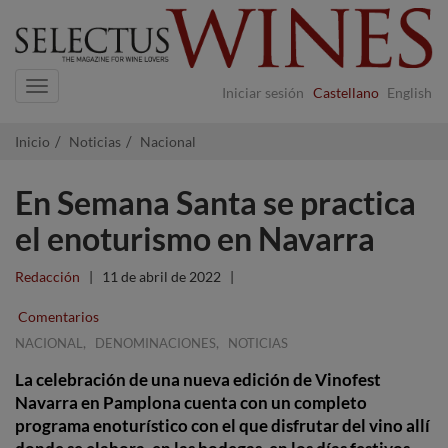
Navigation
Iniciar sesión
Castellano
English
Inicio
Noticias
Nacional
En Semana Santa se practica
el enoturismo en Navarra
Redacción
|
11 de abril de 2022
|
Comentarios
,
,
NACIONAL
DENOMINACIONES
NOTICIAS
La celebración de una nueva edición de Vinofest
Navarra en Pamplona cuenta con un completo
programa enoturístico con el que disfrutar del vino allí