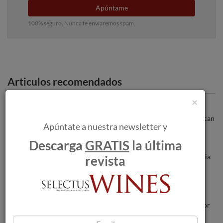
Apúntame
100% seguro. Nunca te enviaremos spam.
Articulos recomendados
×
Los incendios forestales amenazan a las
bodegas a medida que las llamas se acercan
Apúntate a nuestra newsletter y
a Burdeos.
Descarga
GRATIS
la última
Jornadas DOP Jumilla en Madrid: Esencia
revista
del presente, mirada hacia el futuro.
Tío Pepe en rama 2014, puro zumo de flor