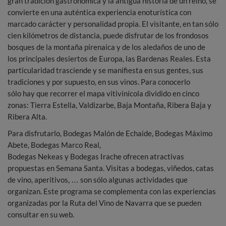
gran tradición gastronómica y la antigua historia de un reino, se
convierte en una auténtica experiencia enoturística con
marcado carácter y personalidad propia. El visitante, en tan sólo
cien kilómetros de distancia, puede disfrutar de los frondosos
bosques de la montaña pirenaica y de los aledaños de uno de
los principales desiertos de Europa, las Bardenas Reales. Esta
particularidad trasciende y se manifiesta en sus gentes, sus
tradiciones y por supuesto, en sus vinos. Para conocerlo
sólo hay que recorrer el mapa vitivinícola dividido en cinco
zonas: Tierra Estella, Valdizarbe, Baja Montaña, Ribera Baja y
Ribera Alta.
Para disfrutarlo, Bodegas Malón de Echaide, Bodegas Máximo
Abete, Bodegas Marco Real,
Bodegas Nekeas y Bodegas Irache ofrecen atractivas
propuestas en Semana Santa. Visitas a bodegas, viñedos, catas
de vino, aperitivos, … son sólo algunas actividades que
organizan. Este programa se complementa con las experiencias
organizadas por la Ruta del Vino de Navarra que se pueden
consultar en su web.