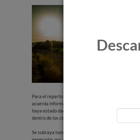
Desca
Para el reparto en 2021 se reafirma la fijación de su
acuerda informar favorablemente la obligatoriedad, e
haya estado dado de alta en el Régimen de la Segurida
dentro de los cinco anteriores a la presentación de la 
Se subraya también la improbabilidad de que la masa
generadas por arranques efectuados fuera del territ