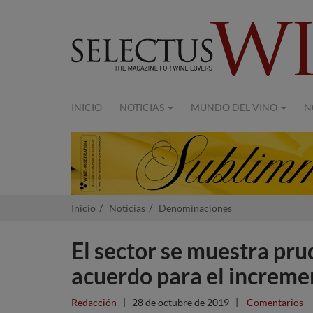
INICIO
NOTICIAS
MUNDO DEL VINO
N
Inicio
Noticias
Denominaciones
El sector se muestra pru
acuerdo para el incremen
Redacción
|
28 de octubre de 2019
|
Comentarios