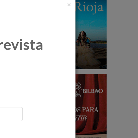
×
revista