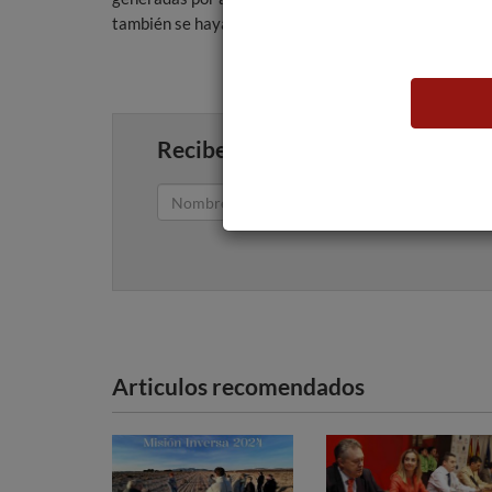
también se hayan generado fuera de la misma.
Recibe artículos como este en tu
Articulos recomendados