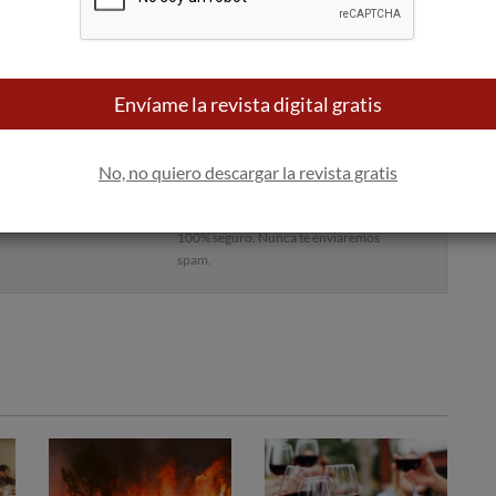
Envíame la revista digital gratis
 bandeja de entrada
No, no quiero descargar la revista gratis
Apúntame
100% seguro. Nunca te enviaremos
spam.