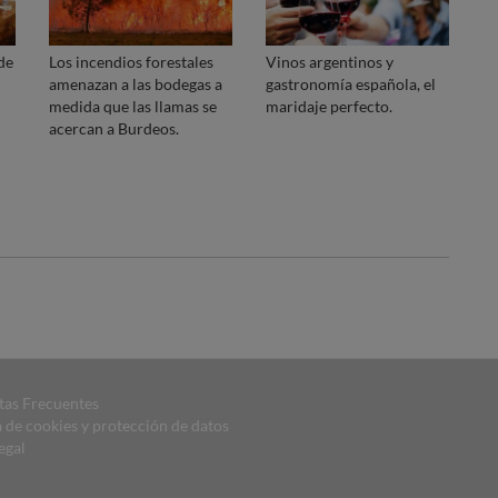
de
Los incendios forestales
Vinos argentinos y
amenazan a las bodegas a
gastronomía española, el
medida que las llamas se
maridaje perfecto.
acercan a Burdeos.
tas Frecuentes
a de cookies y protección de datos
egal