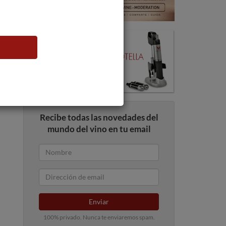
Recibe todas las novedades del
mundo del vino en tu email
Enviar
100% privado. Nunca te enviaremos spam.