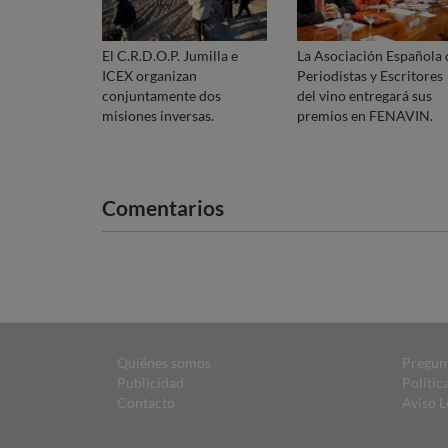
El C.R.D.O.P. Jumilla e
La Asociación Española 
ICEX organizan
Periodistas y Escritores
conjuntamente dos
del vino entregará sus
misiones inversas.
premios en FENAVIN.
Comentarios
Quiénes somos
Pregun
Publicidad
Polític
Contacto
Aviso L