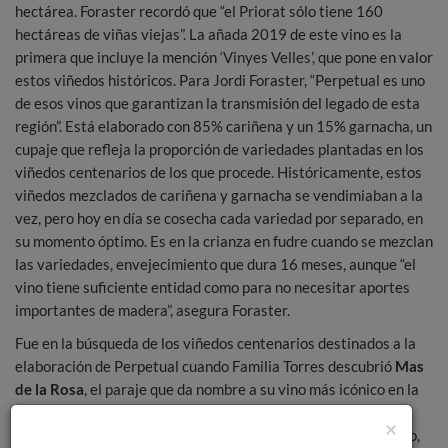
hectárea. Foraster recordó que “el Priorat sólo tiene 160
hectáreas de viñas viejas”. La añada 2019 de este vino es la
primera que incluye la mención ‘Vinyes Velles’, que pone en valor
estos viñedos históricos. Para Jordi Foraster, “Perpetual es uno
de esos vinos que garantizan la transmisión del legado de esta
región”. Está elaborado con 85% cariñena y un 15% garnacha, un
cupaje que refleja la proporción de variedades plantadas en los
viñedos centenarios de los que procede. Históricamente, estos
viñedos mezclados de cariñena y garnacha se vendimiaban a la
vez, pero hoy en día se cosecha cada variedad por separado, en
su momento óptimo. Es en la crianza en fudre cuando se mezclan
las variedades, envejecimiento que dura 16 meses, aunque “el
vino tiene suficiente entidad como para no necesitar aportes
importantes de madera”, asegura Foraster.
Fue en la búsqueda de los viñedos centenarios destinados a la
elaboración de Perpetual cuando Familia Torres descubrió
Mas
de la Rosa
, el paraje que da nombre a su vino más icónico en la
región. Es este viñedo único, plantado antes del 1939 y con
×
rendimientos extremadamente bajos el que, según su enólogo,