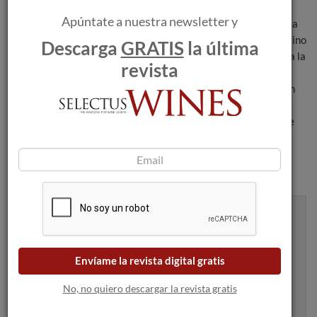
hace que este vino sea tan especial. “En Mas de la Rosa,
Apúntate a nuestra newsletter y
dejamos que hable el viñedo y exprese su esencia, por lo que la
intervención es mínima”, explicó Foraster. El resultado es un vino
Descarga
GRATIS
la última
elegante, noble y sincero, que refleja de forma fiel y hedonista la
revista
tipicidad de la histórica finca homónima de Porrera de la que
procede, donde crecen viejas cepas de garnacha y cariñena en
costers de piedra llicorella. Mas de la Rosa 2019 ha obtenido
recientemente 96+ puntos en la prestigiosa publicación Wine
Advocate.
Recibe artículos como este en tu
bandeja de entrada
Envíame la revista digital gratis
No, no quiero descargar la revista gratis