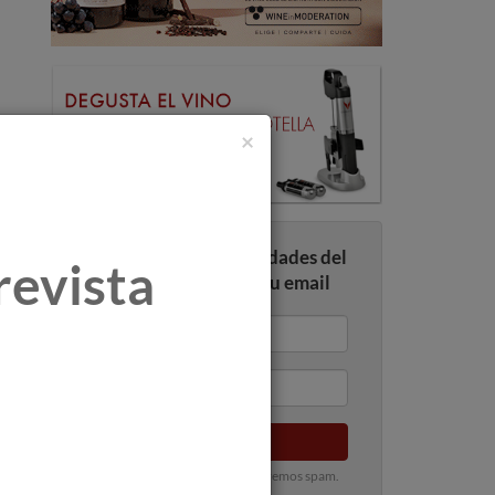
×
Recibe todas las novedades del
revista
mundo del vino en tu email
Enviar
100% privado. Nunca te enviaremos spam.