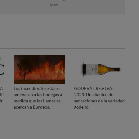
spam.
7:
Los incendios forestales
GODEVAL RE.VI.VAL
til
amenazan a las bodegas a
2023. Un abanico de
r.
medida que las llamas se
sensaciones de la variedad
acercan a Burdeos.
godello.