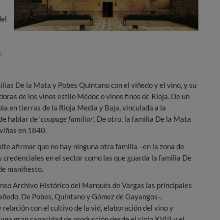
del
.
milias De la Mata y Pobes Quintano con el viñedo y el vino, y su
oras de los vinos estilo Médoc o vinos finos de Rioja. De un
la en tierras de la Rioja Media y Baja, vinculada a la
de hablar de ‘
coupage familiar’.
De otro, la familia De la Mata
viñas en 1840.
te afirmar que no hay ninguna otra familia –en la zona de
 credenciales en el sector como las que guarda la familia De
de manifiesto.
enso Archivo Histórico del Marqués de Vargas las principales
Cañedo, De Pobes, Quintano y Gómez de Gayangos–,
elación con el cultivo de la vid, elaboración del vino y
 una gran capacidad de producción desde el siglo XVIII y el