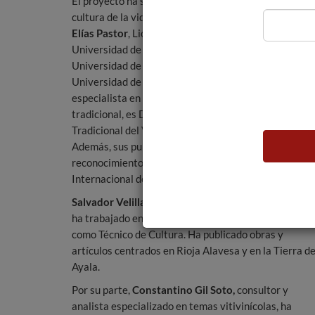
El proyecto ha sido dirigido por un equipo vinculado a
cultura de la vid y del vino en España.
Luis Vicente
Elías Pastor
, Licenciado en Filosofía y Letras por la
Universidad de Navarra, Doctor en Antropología por 
Universidad de Barcelona y Maître en Ethnologie,
Universidad de Bordeaux. (Francia). Además, es
especialista en Etnografía y estudios de cultura
tradicional, es Director del Atlas del Cultivo
Tradicional del Viñedo y sus paisajes singulares.
Además, sus publicaciones han obtenido
reconocimientos como Premio Mundial de la Oficina
Internacional del Vino, entre otros.
Salvador Velilla Córdoba
. Diplomado en Magisterio,
ha trabajado en el Ayuntamiento de Amurrio (Álava)
como Técnico de Cultura. Ha publicado obras y
artículos centrados en Rioja Alavesa y en la Tierra d
Ayala.
Por su parte,
Constantino Gil Soto,
consultor y
analista especializado en temas vitivinícolas, ha