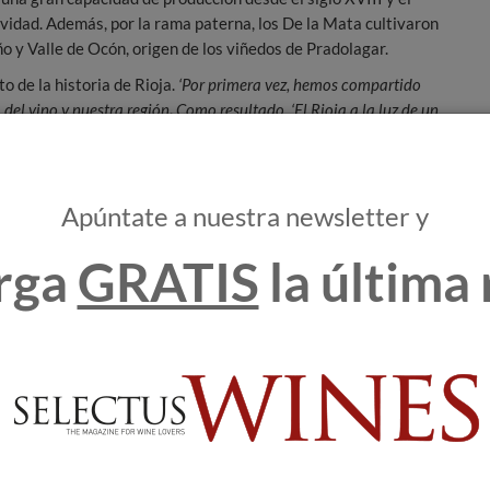
tividad. Además, por la rama paterna, los De la Mata cultivaron
ño y Valle de Ocón, origen de los viñedos de Pradolagar.
o de la historia de Rioja.
‘Por primera vez, hemos compartido
 del vino y nuestra región
.
Como resultado, ‘El Rioja a la luz de un
’ aporta nuevos documentos de la historia del Rioja, a partir de
cialización de vinos. Este trabajo contribuye a vincular a
o vino de Rioja”,
señala Pelayo de la Mata.
Apúntate a nuestra newsletter y
ioja
a figura de
Galo de Pobes Quintano
–relacionado con la
rga
GRATIS
la última 
igación previa a la familia Gómez de Gayangos y la familia
s que tuvieron lugar durante el siglo XIX en este sector, en
ocumentos de la familia De Pobes, una de las propiedades
nalizar, el libro investiga la relación de la familia De la Mata
r