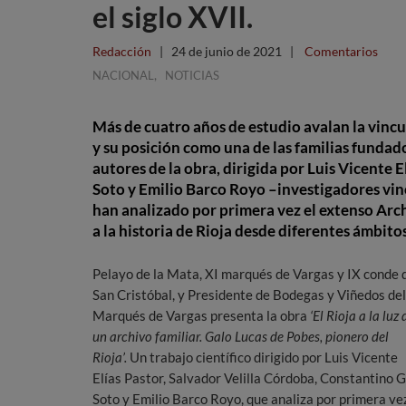
el siglo XVII.
Redacción
|
24 de junio de 2021
|
Comentarios
,
NACIONAL
NOTICIAS
Más de cuatro años de estudio avalan la vincul
y su posición como una de las familias fundado
autores de la obra, dirigida por Luis Vicente 
Soto y Emilio Barco Royo –investigadores vinc
han analizado por primera vez el extenso Arc
a la historia de Rioja desde diferentes ámbitos
Pelayo de la Mata, XI marqués de Vargas y IX conde 
San Cristóbal, y Presidente de Bodegas y Viñedos del
Marqués de Vargas presenta la obra
‘El Rioja a la luz 
un archivo familiar. Galo Lucas de Pobes, pionero del
Rioja’.
Un trabajo científico dirigido por Luis Vicente
Elías Pastor, Salvador Velilla Córdoba, Constantino G
Soto y Emilio Barco Royo, que analiza por primera ve