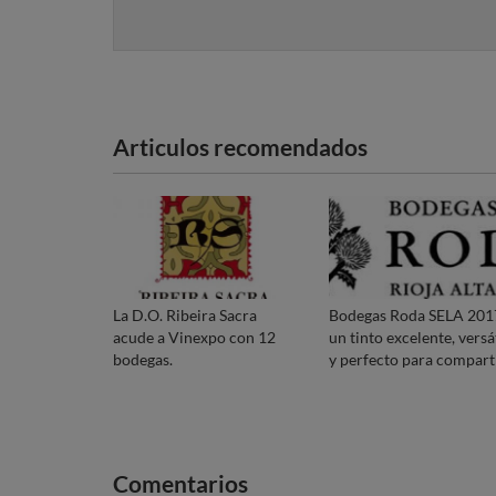
Articulos recomendados
La D.O. Ribeira Sacra
Bodegas Roda SELA 201
acude a Vinexpo con 12
un tinto excelente, versá
bodegas.
y perfecto para comparti
Comentarios