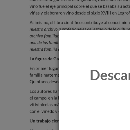
vino fue el eje principal sobre el que se basaba su ac
viñas y elaboraron vino desde el siglo XVIII en Logro
Asimismo, el libro científico contribuye al conocimient
nuestro archivo a profesionales del estudio de la cultura
archivo familiar. Galo Lucas de Pobes, pionero del Rioja
una de las familias consagradas a la elaboración y comer
nuestra familia desde su inicio a la creación del modern
La figura de Galo de Pobes Quintano, pionero del R
En primer lugar, el contenido de la obra se centra en l
Desca
familia materna de Pelayo de la Mata– con una invest
Quintano, desde el siglo XVII y hasta el XIX.
Los autores han estudiado también los grandes cambio
el campo, en la bodega y en el comercio, según los d
vitivinícolas más importantes de Rioja. Además, para fi
con el viñedo y el vino.
Un trabajo científico con un equipo multidisciplina