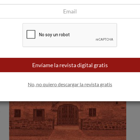
 la
la
Envíame la revista digital gratis
No, no quiero descargar la revista gratis
e