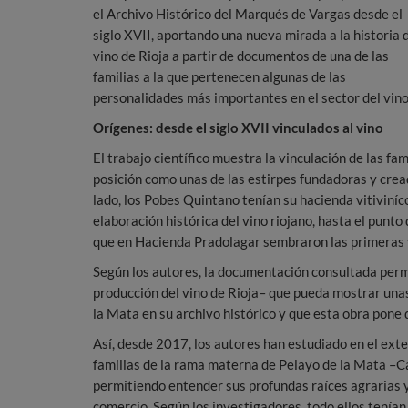
el Archivo Histórico del Marqués de Vargas desde el
siglo XVII, aportando una nueva mirada a la historia 
vino de Rioja a partir de documentos de una de las
familias a la que pertenecen algunas de las
personalidades más importantes en el sector del vino
Orígenes: desde el siglo XVII vinculados al vino
El trabajo científico muestra la vinculación de las fa
posición como unas de las estirpes fundadoras y cread
lado, los Pobes Quintano tenían su hacienda vitiviníco
elaboración histórica del vino riojano, hasta el punto 
que en Hacienda Pradolagar sembraron las primeras 
Según los autores, la documentación consultada permi
producción del vino de Rioja– que pueda mostrar unas
la Mata en su archivo histórico y que esta obra pone 
Así, desde 2017, los autores han estudiado en el ext
familias de la rama materna de Pelayo de la Mata –
permitiendo entender sus profundas raíces agrarias y r
comercio. Según los investigadores, todo ellos tenían