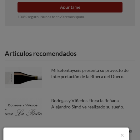
Apúntame
100% seguro. Nunca te enviaremos spam.
Articulos recomendados
Milsetentayseis presenta su proyecto de
interpretación de la Ribera del Duero.
Bodegas y Viñedos Finca la Reñana
Alejandro Simó ve realizado su sueño.
Familia Torres presenta las nuevas añadas
×
de su colección Antología.