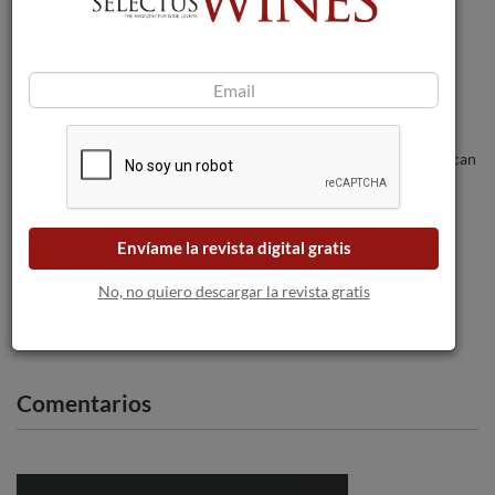
Nuevo gran hito en la Denominación de
Origen Calificada Rioja.
Los incendios forestales amenazan a las
bodegas a medida que las llamas se acercan
a Burdeos.
La DO Utiel-Requena colabora con la
Envíame la revista digital gratis
Asociación de Daño Cerebral Nueva
Opción
No, no quiero descargar la revista gratis
Comentarios