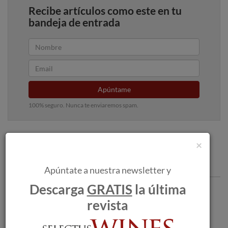
Recibe artículos como este en tu
bandeja de entrada
Apúntame
100% seguro. Nunca te enviaremos spam.
×
Articulos recomendados
Apúntate a nuestra newsletter y
Descarga
GRATIS
la última
Vallformosa hace un donativo de 5.000
revista
euros a Cáritas Interparroquial de
Vilafranca del Penedès