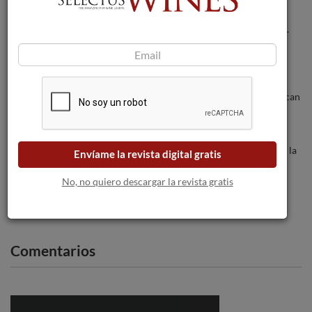
9 de cada 10 consumidores de vino en
España lo toman en bares y restaurantes.
Los incendios forestales amenazan a las
bodegas a medida que las llamas se acercan
a Burdeos.
Viñas del Vero Sauvignon Blanc saluda a la
Envíame la revista digital gratis
Primavera.
No, no quiero descargar la revista gratis
Comentarios