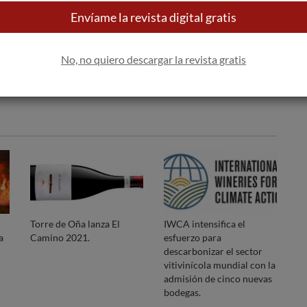
Apúntame
Envíame la revista digital gratis
100% seguro. Nunca te enviaremos
spam.
No, no quiero descargar la revista gratis
Torre de Oña lanza El
IWCA intensifica el
a
Camino 2021.
esfuerzo para
descarbonizar el sector
vitivinícola mundial con la
admisión de cinco nuevas
bodegas.