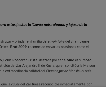
 estas fiestas la ‘Cuvée’ más refinada y lujosa de la
sfrutar y brindar en familia del
savoir faire
del
champagne
Cristal Brut 2009
, reconocido en varias ocasiones como el
jo
, Louis Roederer Cristal destaca por ser
el vino espumoso
etición del Zar Alejandro II de Rusia, quien solicitó a la Maison
r la extraordinaria calidad del
Champagne de Monsieur Louis
a que la
cuvée
del Zar fuese reconocible inmediatamente, con
la una bomba y así liberar al Zar de su temor de los
e a la Casa otorgándole la patente de “Proveedor oficial de la
ntonces, Cristal luce orgullosamente los blasones del Zar.