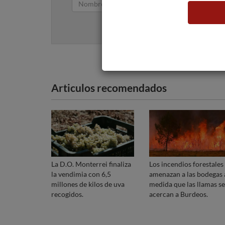
Articulos recomendados
La D.O. Monterrei finaliza
Los incendios forestales
la vendimia con 6,5
amenazan a las bodegas 
millones de kilos de uva
medida que las llamas se
recogidos.
acercan a Burdeos.