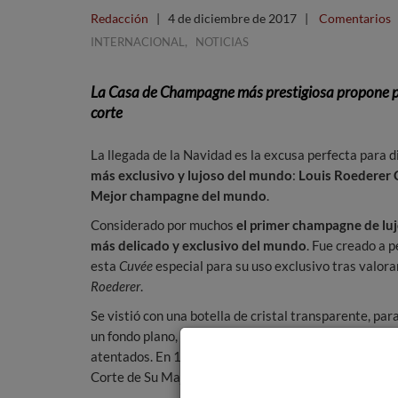
Redacción
|
4 de diciembre de 2017
|
Comentarios
,
INTERNACIONAL
NOTICIAS
La Casa de Champagne más prestigiosa propone para
corte
La llegada de la Navidad es la excusa perfecta para di
más exclusivo y lujoso del mundo
:
Louis Roederer 
Mejor champagne del mundo
.
Considerado por muchos
el
primer champagne de lu
más delicado y exclusivo del mundo
. Fue creado a p
esta
Cuvée
especial para su uso exclusivo tras valora
Roederer
.
Se vistió con una botella de cristal transparente, par
un fondo plano, a fin de impedir que se ocultase en el
atentados. En 1908 su nieto Nicolás II rindió homenaj
Corte de Su Majestad el Emperador de Rusia”. Desde e