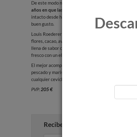
De este modo nació el champagne Cristal de Louis R
años en que las cosechas son excepcionales
y que s
intacto desde hace más de un siglo, convertida hoy en 
Desca
buen gusto.
Louis Roederer Cristal Brut 2009 es un champagne in
flores, cacao, avellanas tostadas y frutas cítricas c
llena de sabor con una explosión de fruta madura, fruto
fresco con un elegante amargor que casi le da al cha
El mejor acompañamiento para Louis Roederer Cristal
pescado y mariscos como vieiras, langostas y langost
cualquier ceviche de pescado para potenciar su untuo
PVP:
205 €
Recibe artículos como este en tu