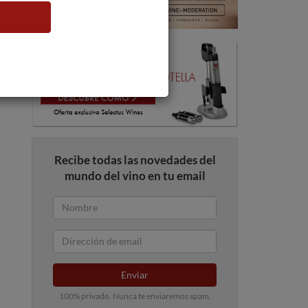
Recibe todas las novedades del
mundo del vino en tu email
Enviar
100% privado. Nunca te enviaremos spam.