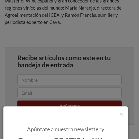
Master of Wine español y gran conocedor de las grandes
regiones vinícolas del mundo; María Naranjo, directora de
Agroalimentación del ICEX, y Ramon Francàs, sumiller y
periodista experto en Cava.
Recibe artículos como este en tu
bandeja de entrada
Apúntame
×
100% seguro. Nunca te enviaremos spam.
Apúntate a nuestra newsletter y