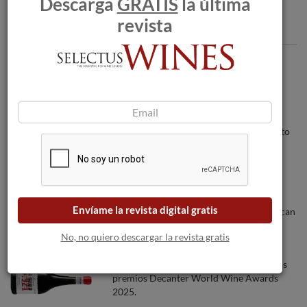
Descarga
GRATIS
la última
revista
Articulos recomendados
Celler Credo, la apuesta “xarel·lista” de
vinos tranquilos de Recaredo
Bodegas Félix Sanz crece un 20% respecto
al año anterior y apuesta por un futuro
sostenible.
Los incendios forestales amenazan a las
Envíame la revista digital gratis
bodegas a medida que las llamas se acercan
a Burdeos.
No, no quiero descargar la revista gratis
La bodega Marqués el Atrio triunfa en los
premios Decanter World Wine Awards
2025.