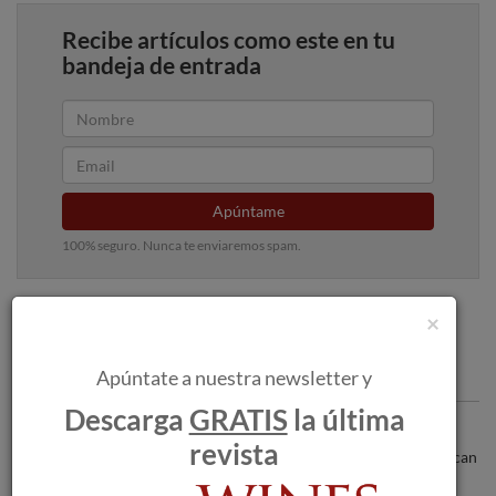
Recibe artículos como este en tu
bandeja de entrada
Apúntame
100% seguro. Nunca te enviaremos spam.
×
Articulos recomendados
Apúntate a nuestra newsletter y
Descarga
GRATIS
la última
Los incendios forestales amenazan a las
revista
bodegas a medida que las llamas se acercan
a Burdeos.