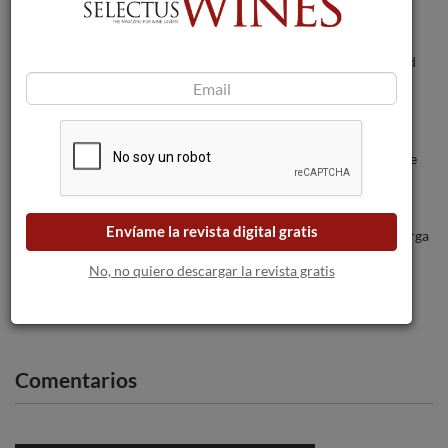
Los vinos de Faustino Rivero Ulecia
destacan en los premios Decanter World
Wine Awards 2025.
Medio millar de profesionales asisten al
“Barrio de la Estación International Wine
Encounters I: Bordeaux”
Envíame la revista digital gratis
CORIMBO 2016, la elegancia fresca y larga
de Ribera del Duero.
No, no quiero descargar la revista gratis
Comentarios