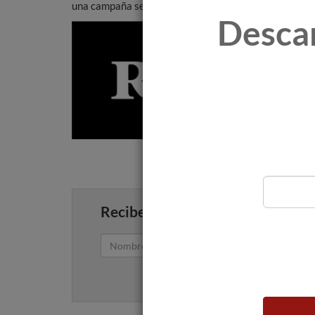
una campaña segura y saludable.
Desca
Recibe artículos como este en tu