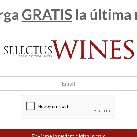
rga
GRATIS
la última 
 bandeja de entrada
Apúntame
100% seguro. Nunca te enviaremos
spam.
Envíame la revista digital gratis