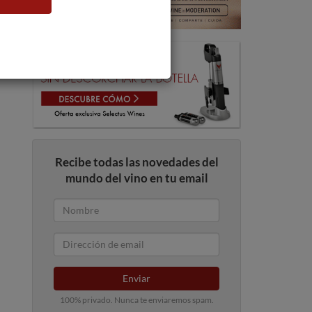
Recibe todas las novedades del
mundo del vino en tu email
Enviar
100% privado. Nunca te enviaremos spam.