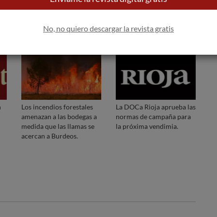
No, no quiero descargar la revista gratis
n
Los incendios forestales
La DOCa Rioja aprueba las
amenazan a las bodegas a
normas de campaña para
medida que las llamas se
la próxima vendimia.
acercan a Burdeos.