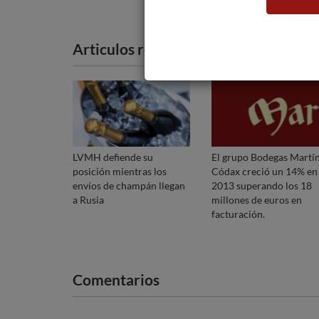
Articulos recomendados
LVMH defiende su
El grupo Bodegas Martí
posición mientras los
Códax creció un 14% en
envíos de champán llegan
2013 superando los 18
a Rusia
millones de euros en
facturación.
Comentarios