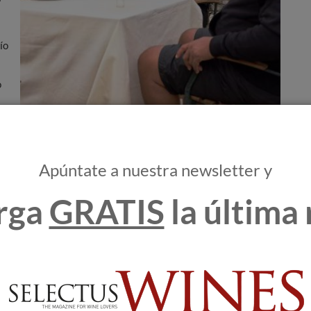
ío
o
Apúntate a nuestra newsletter y
rga
GRATIS
la última 
iesa dificultades. En los últimos años, el coñac ha
que representa el 40% de las ventas mundiales.
rtantes para la estrategia de exportación de las casas de
ía, amenaza con imponer aranceles.
ales para los productores de coñac que deseen captar nuevos