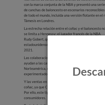
con la marca conjunta de la NBA y presentó una serie
de canchas de baloncesto en escenarios reconocibles
de todo el mundo, incluida una versión flotante en el r
Támesis en Londres.
La estrecha relación entre el coñac y el baloncesto n
se limita a Hennessy; el jugador francés de la NBA
Rudy Gobert, que también juega en la liga
estadounidense, colabora con la marca Frapin desde
2021.
Las colaboraciones con jugadores de baloncesto
ayudan a las casas de coñac a darse a conocer en
Desca
Norteamérica, un mercado en el que la categoría atrav
experimentado un fuerte retroceso en este mercado, 
Y las ventas en Estados Unidos son cada vez más impo
coñac, ya que China, el mayor mercado de la categor
Por ello, este tipo de asociaciones serán fundament
consumidores.