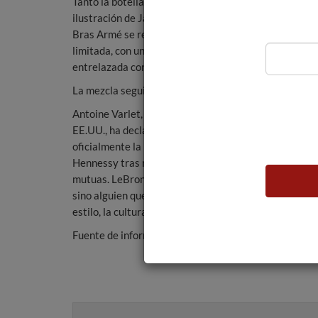
Tanto la botella como la caja de regalo muestran una
ilustración de James en morado y naranja. El Hennes
Bras Armé se reimagina en el envase de la edición
limitada, con una funda en homenaje a James y
entrelazada con su característica corona.
La mezcla seguirá siendo la misma.
Antoine Varlet, vicepresidente senior de Hennessy
EE.UU., ha declarado: «Estamos encantados de dar
oficialmente la bienvenida a LeBron James a la famil
Hennessy tras muchos años de admiración y amistad
mutuas. LeBron no es sólo una estrella del baloncesto
sino alguien que redefine los límites en el deporte, el
estilo, la cultura y más allá».
Fuente de información:
The Drinks Business