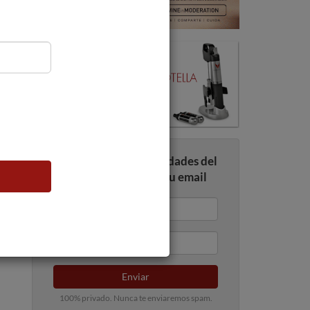
Recibe todas las novedades del
mundo del vino en tu email
Enviar
100% privado. Nunca te enviaremos spam.