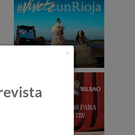
×
revista