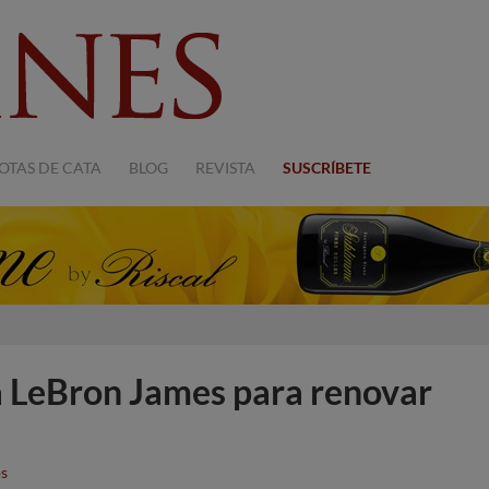
OTAS DE CATA
BLOG
REVISTA
SUSCRÍBETE
a LeBron James para renovar
s