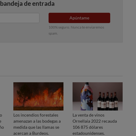
 bandeja de entrada
Apúntame
100% seguro. Nunca te enviaremos
spam.
ro
Los incendios forestales
La venta de vinos
e
amenazan a las bodegas a
Ornellaia 2022 recauda
año
medida que las llamas se
106 875 dólares
acercan a Burdeos.
estadounidenses.