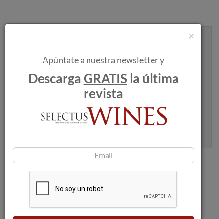
×
Recibe artículos como este en tu
bandeja de entrada
Apúntate a nuestra newsletter y
Descarga
GRATIS
la última
revista
Apúntame
100% seguro. Nunca te enviaremos spam.
Comentarios