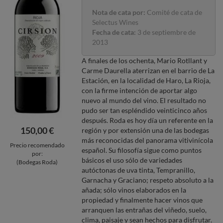
Nota de cata por:
Comité de cata de
Selectus Wines
Fecha de cata:
3 de septiembre de
2013
A finales de los ochenta, Mario Rotllant y
Carme Daurella aterrizan en el barrio de La
Estación, en la localidad de Haro, La Rioja,
con la firme intención de aportar algo
nuevo al mundo del vino. El resultado no
pudo ser tan espléndido veinticinco años
después. Roda es hoy día un referente en la
150,00 €
región y por extensión una de las bodegas
más reconocidas del panorama vitivinícola
Precio recomendado
español. Su filosofía sigue como puntos
por:
básicos el uso sólo de variedades
(Bodegas Roda)
autóctonas de uva tinta, Tempranillo,
Garnacha y Graciano; respeto absoluto a la
añada; sólo vinos elaborados en la
propiedad y finalmente hacer vinos que
arranquen las entrañas del viñedo, suelo,
clima, paisaje y sean hechos para disfrutar.