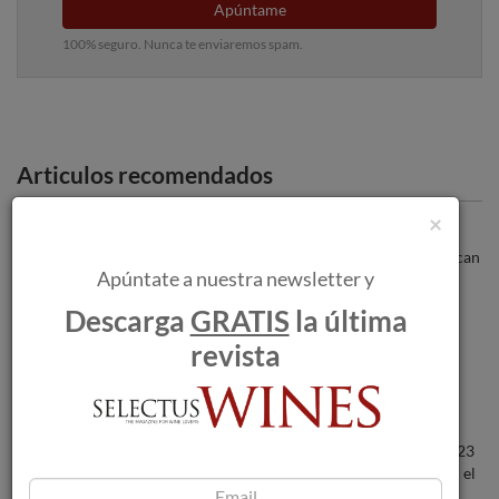
Apúntame
100% seguro. Nunca te enviaremos spam.
Articulos recomendados
×
Los incendios forestales amenazan a las
bodegas a medida que las llamas se acercan
Apúntate a nuestra newsletter y
a Burdeos.
Descarga
GRATIS
la última
Bodegas Álvaro Palacios. Una historia
revista
personal en el Priorat
“Best Value Red” para Abadal Mandó 2023
y 96 puntos para Abadal Sagristia C-1 en el
report de Tim Atkin MW.