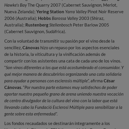
Hawke’s Bay
The Quarry 2007 (Cabernet Sauvignon, Merlot,
Nueva Zelanda);
Yering Station
Yarra Valley
Pinot Noir Reserve
2006 (Australia);
Hobbs
Barossa Valley
2003 (Shiraz,
Australia);
Rustenberg
Stellenbosch
Peter Barlow 2005
(Cabernet Sauvignon, Sudáfrica).
Con la voluntad de transmitir su pasión por el vino desde la
sencillez,
Cánovas
hizo un repaso por los aspectos esenciales
de la historia, la viticultura y la vinificación además de
compartir con los asistentes una cata de cada uno de los vinos.
“
Son vinos diferentes a los que está acostumbrado el consumidor. Y
qué mejor manera de descubrirlos organizando una cata solidaria
para ayudar a personas con esclerosis múltiple”,
afirma
César
Cánovas
. “
Por nuestra parte estamos muy satisfechos de poder
aportar nuestro pequeño grano de arena uniendo nuestra vocación
de
centro divulgador de la cultura del vino con la labor que está
llevando cabo la
Fundació Esclerosi Múltiple para sensibilizar a la
gente sobre esta enfermedad”.
Los fondos recaudados se destinarán íntegramente a los