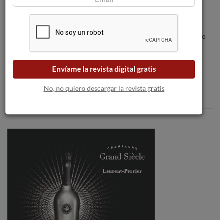
La primera convocatoria de los ‘Dimarts
Qalidès’ supera las expectativas con lleno
absoluto en La Taverna de Vinseum
Envíame la revista digital gratis
No, no quiero descargar la revista gratis
Comentarios