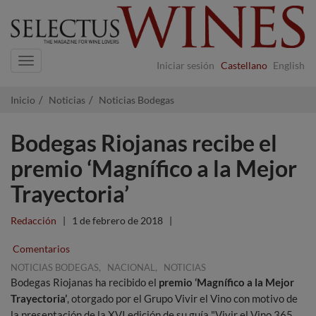
Navigation
Iniciar sesión
Castellano
English
Inicio
Noticias
Noticias Bodegas
Bodegas Riojanas recibe el
premio ‘Magnífico a la Mejor
Trayectoria’
Redacción
|
1 de febrero de 2018
|
Comentarios
,
,
NOTICIAS BODEGAS
NACIONAL
NOTICIAS
Bodegas Riojanas ha recibido el
premio ‘Magnífico a la Mejor
Trayectoria’
, otorgado por el Grupo Vivir el Vino con motivo de
la presentación de la XVI edición de su guía "Vivir el Vino 365