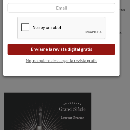
Los incendios forestales amenazan a las
bodegas a medida que las llamas se acercan
a Burdeos.
Este verano, sigue la ruta del Champagne.
Envíame la revista digital gratis
No, no quiero descargar la revista gratis
Comentarios