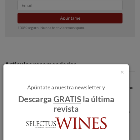
Apúntame
100% seguro. Nunca te enviaremos spam.
Articulos recomendados
×
Blanc Tradició 2013, identidad propia y
Apúntate a nuestra newsletter y
caracter del Penedés definen el nuevo vino
de Can Feixes
Descarga
GRATIS
la última
revista
Bodega Numanthia de nuevo reconocida
por su "savoir faire" con la inclusión de
Numanthia 2017 en el Top 100 de Wine
Spectator 2022.