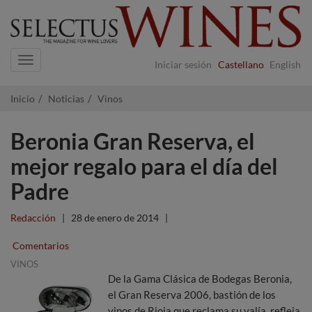
Navigation
Iniciar sesión
Castellano
English
Inicio
Noticias
Vinos
Beronia Gran Reserva, el
mejor regalo para el día del
Padre
Redacción
|
28 de enero de 2014
|
Comentarios
VINOS
De la Gama Clásica de Bodegas Beronia,
el Gran Reserva 2006, bastión de los
vinos de Rioja que reclama su valía, refleja