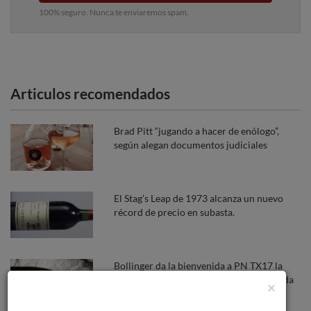
100% seguro. Nunca te enviaremos spam.
Articulos recomendados
Brad Pitt “jugando a hacer de enólogo”,
según alegan documentos judiciales
El Stag’s Leap de 1973 alcanza un nuevo
récord de precio en subasta.
Bollinger da la bienvenida a PN TX17 la
tercera edición de su cuvée PN, elaborada
×
únicamente con Pinot Noir