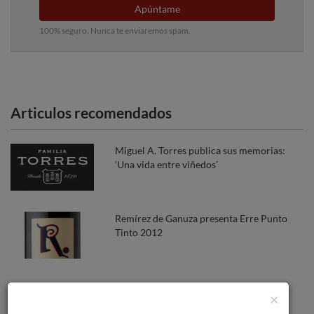
Apúntame
100% seguro. Nunca te enviaremos spam.
Articulos recomendados
Miguel A. Torres publica sus memorias:
‘Una vida entre viñedos’
Remírez de Ganuza presenta Erre Punto
Tinto 2012
Los vinos de Rioja 'refrescan' el verano
×
británico.