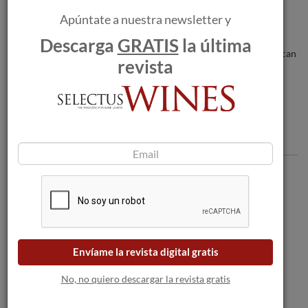
Apúntate a nuestra newsletter y
Los incendios forestales amenazan a las
Descarga
GRATIS
la última
bodegas a medida que las llamas se acercan
revista
a Burdeos.
Comentarios
Envíame la revista digital gratis
No, no quiero descargar la revista gratis