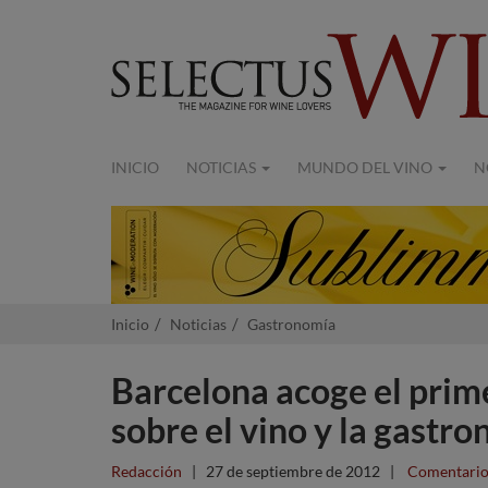
INICIO
NOTICIAS
MUNDO DEL VINO
N
Inicio
Noticias
Gastronomía
Barcelona acoge el prim
sobre el vino y la gastr
Redacción
|
27 de septiembre de 2012
|
Comentario