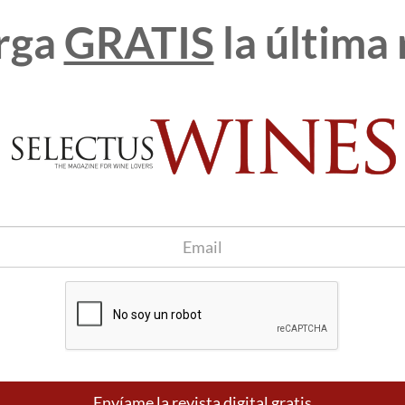
forma más objetiva y científica posible la realidad sobre la
ngreso será posible gracias a Bodegas Torres y a su gran
rga
GRATIS
la última 
ino.
 bandeja de entrada
Apúntame
100% seguro. Nunca te enviaremos
spam.
Envíame la revista digital gratis