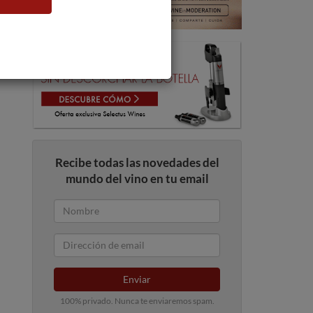
Recibe todas las novedades del
mundo del vino en tu email
Enviar
100% privado. Nunca te enviaremos spam.