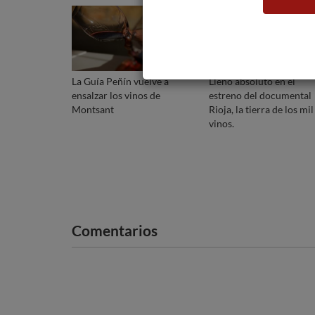
La Guía Peñín vuelve a
Lleno absoluto en el
ensalzar los vinos de
estreno del documental
Montsant
Rioja, la tierra de los mil
vinos.
Comentarios