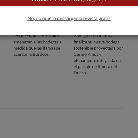
No, no quiero descargar la revista gratis
Los incendios forestales
Bodegas LA HORRA
amenazan a las bodegas a
finaliza su nueva bodega
medida que las llamas se
sostenible proyectada por
acercan a Burdeos.
Carme Pinós y
plenamente integrada en
el paisaje de Ribera del
Duero.