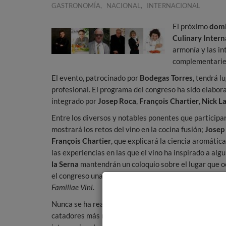
,
,
GASTRONOMÍA
NACIONAL
INTERNACIONAL
El próximo
dom
Culinary Inter
armonía y las in
complementarie
El evento, patrocinado por
Bodegas Torres
,
tendrá lu
profesional. El programa del congreso ha sido elabor
integrado por
Josep Roca
,
François Chartier
,
Nick L
Entre los diversos y notables ponentes que participa
mostrará los retos del vino en la cocina fusión;
Josep
François Chartier
, que explicará la ciencia aromática 
las experiencias en las que el vino ha inspirado a alg
la Serna
mantendrán un coloquio sobre el lugar que oc
el congreso una cata monográfica de los vinos de las
Familiae Vini
.
Nunca se ha realizado un evento de estas característi
catadores más reputados del mundo profundicen sobre