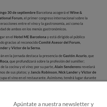
ingo
30 de septiembre
Barcelona acogerá el
Wine &
national Forum
, el primer congreso internacional sobre la
teracciones entre el vino y la gastronomía, así como la
dad de ambos en los menús gastronómicos.
gar en el
Hotel ME Barcelona
y está dirigido al público
ado gracias al reconocido
Comité Asesor del Forum
,
ander
y
Víctor de la Serna
.
rán en la jornada destaca la presencia de
Gastón Acurio
, que
 Roca
, que profundizará sobre la profesión del sumiller;
de la cocina y el vino; por su parte,
Alain Senderens
revelará
unos de sus platos; y
Jancis Robinson
,
Nick Lander
y
Víctor de
upa el vino en el restaurante. Asimismo, tendrá lugar durante
 bodegas pertenecientes a la asociación internacional
Primum
cas en el que los sumilleres, cocineros, bodegueros y
 la armonía entre el vino y la gastronomía. Será una jornada
Apúntate a nuestra newsletter y