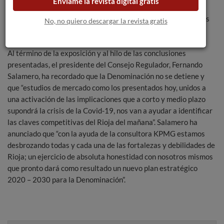
Envíame la revista digital gratis
delante, que Rioja debe saber aprovechar para hacerse con
nuevas ocasiones y patrones de consumo y nuevos segmentos
No, no quiero descargar la revista gratis
de consumidores”.
Al término de la exposición y al hilo de las conclusiones
presentadas, el presidente del Consejo Regulador, Fernando
Salamero, ha recordado que la Denominación no se detiene y
que “estudios de mercado como los presentados hoy, unidos a
una activación de las implicaciones que a corto y medio plazo
supondrá la crisis de la Covid-19, nos van a ayudar a identificar
las claves competitivas del Rioja del mañana”. Salamero ha
anunciado que “con la ayuda de la consultora KPMG estamos
desbrozando todas y cada una de las fortalezas y debilidades de
Rioja; un ejercicio de absoluta honestidad con nosotros mismos
que pronto dará como resultado un nuevo plan estratégico
2020 – 2030 para la Denominación”.