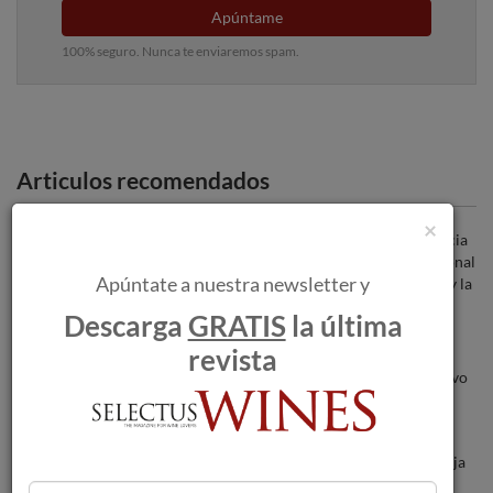
Apúntame
100% seguro. Nunca te enviaremos spam.
Articulos recomendados
×
Raquel Pérez Cuevas asume la presidencia
del Consejo Regulador y la Interprofesional
Apúntate a nuestra newsletter y
de Rioja con "honor y responsabilidad" y la
calidad como máxima.
Descarga
GRATIS
la última
revista
Marqués de Murrieta y la alta
marroquinería se dan la mano en su nuevo
exclusivo estuche.
Estuche de lujo de añadas míticas de Rioja
para esta Navidad