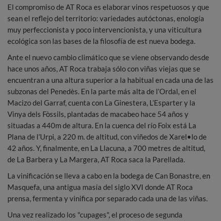
El compromiso de AT Roca es elaborar vinos respetuosos y que
sean el reflejo del territorio: variedades autóctonas, enología
muy perfeccionista y poco intervencionista, y una viticultura
ecológica son las bases de la filosofía de est nueva bodega.
Ante el nuevo cambio climático que se viene observando desde
hace unos años, AT Roca trabaja sólo con viñas viejas que se
encuentran a una altura superior a la habitual en cada una de las
subzonas del Penedès. En la parte más alta de l’Ordal, en el
Macizo del Garraf, cuenta con La Ginestera, L’Esparter y la
Vinya dels Fòssils, plantadas de macabeo hace 54 años y
situadas a 440m de altura. En la cuenca del río Foix está La
Plana de l’Urpi, a 220 m. de altitud, con viñedos de Xarel•lo de
42 años. Y, finalmente, en La Llacuna, a 700 metres de altitud,
de La Barbera y La Margera, AT Roca saca la Parellada.
La vinificación se lleva a cabo en la bodega de Can Bonastre, en
Masquefa, una antigua masía del siglo XVI donde AT Roca
prensa, fermenta y vinifica por separado cada una de las viñas.
Una vez realizado los "cupages", el proceso de segunda