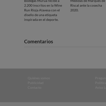
Bodegas Murua recibe a
Medidas de Marqués de
2.200 inscritos en la Wine
Riscal ante la cosecha
Run Rioja Alavesa con el
2020.
diseño de una etiqueta
inspirada en el deporte.
Comentarios
Quiénes somos
Pregun
Publicidad
Polític
Contacto
Aviso L