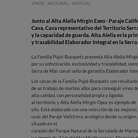
,
,
VINOS
NACIONAL
NOTICIAS
Junto al Alta Alella Mirgin Exeo · Paraje Calif
Cava. Cava representativo del Territorio Serr
y la capacidad de guarda. Alta Alella es la pr
y trazabilidad Elaborador Integral en la Serra
La Familia Pujol-Busquets presenta Alta Alella Mirgi
por su sofisticación, exclusividad y trazabilidad, sien
Serra de Mar con el sello de garantía Elaborador Inte
Los cavas de la Familia Pujol-Busquets son resultado
de un trabajo de muchos años para conseguir vinos d
alta calidad, con personalidad propia y ligados
al territorio, y Alta Alella Mirgin Opus es ejemplo de
ello. Está elaborado con una selección de las mejores
uvas del Paraje Vallcirera, ecológico desde su origen,
situado en el
corazón del Parque Natural de la Serralada de Marin
y a menos de 2 km del Mar Mediterráneo. Disponer 