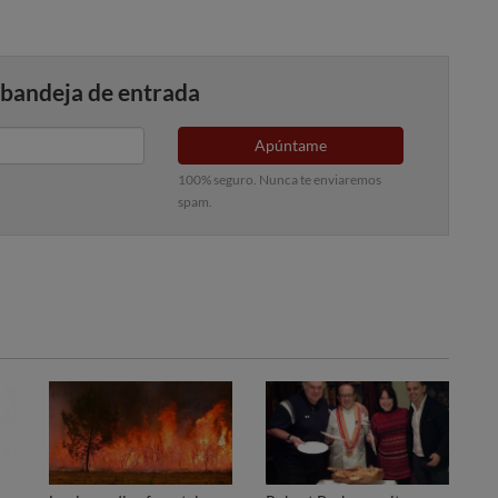
 bandeja de entrada
Apúntame
100% seguro. Nunca te enviaremos
spam.