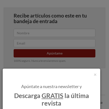
Recibe artículos como este en tu
bandeja de entrada
Apúntame
100% seguro. Nunca te enviaremos spam.
×
Apúntate a nuestra newsletter y
Articulos recomendados
Descarga
GRATIS
la última
revista
La Ruta do Viño Monterrei promueve una
visita a su territorio vitivinícola.